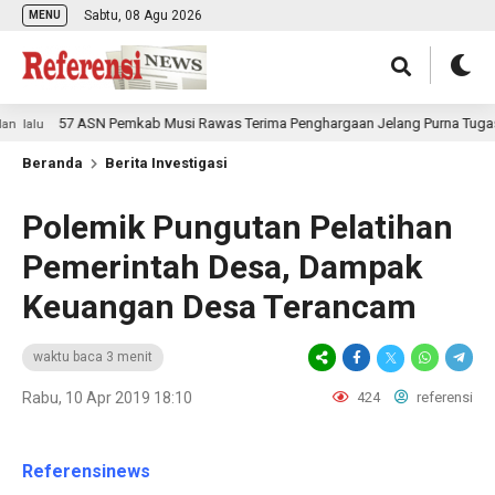
Sabtu, 08 Agu 2026
MENU
57 ASN Pemkab Musi Rawas Terima Penghargaan Jelang Purna Tugas
u
Beranda
Berita Investigasi
Polemik Pungutan Pelatihan
Pemerintah Desa, Dampak
Keuangan Desa Terancam
waktu baca 3 menit
Rabu, 10 Apr 2019 18:10
424
referensi
Referensinews