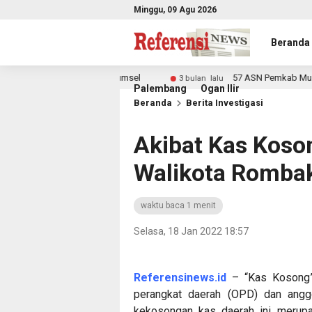
Minggu, 09 Agu 2026
Beranda
dengan Forkopimda Sumsel
57 ASN Pemkab Musi Rawas T
3 bulan lalu
Palembang
Ogan Ilir
Beranda
Berita Investigasi
Akibat Kas Kos
Walikota Romba
waktu baca 1 menit
Selasa, 18 Jan 2022 18:57
Referensinews.id
– “Kas Kosong”
perangkat daerah (OPD) dan anggo
kekosongan kas daerah ini merup