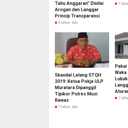
Tahu Anggaran” Dinilai
7 tahu
Arogan dan Langgar
Prinsip Transparansi
6 tahun lalu
Pakai 
Waka 
Skandal Lelang STQH
Lubukl
2019: Ketua Pokja ULP
Langg
Muratara Dipanggil
Atura
Tipikor Polres Musi
1 tahu
Rawas
7 tahun lalu