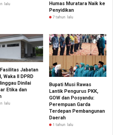
Humas Muratara Naik ke
n lalu
Penyidikan
7 tahun lalu
Fasilitas Jabatan
I, Waka II DPRD
inggau Dinilai
Bupati Musi Rawas
ar Etika dan
Lantik Pengurus PKK,
n
GOW dan Posyandu:
n lalu
Perempuan Garda
Terdepan Pembangunan
Daerah
1 tahun lalu