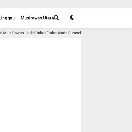
Linggau
Musirawas Utara
awas Hadiri Rakor Forkopimda Sumsel Bahas Legalisasi Sumur Minyak Rakyat