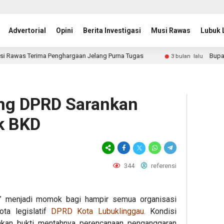
Advertorial
Opini
Berita Investigasi
Musi Rawas
Lubuk 
erima Penghargaan Jelang Purna Tugas
Bupati Musi R
3 bulan lalu
ong DPRD Sarankan
k BKD
344
referensi
 menjadi momok bagi hampir semua organisasi
ta legislatif
DPRD Kota Lubuklinggau
.
Kondisi
akan bukti mentahnya perencanaan penganggaran