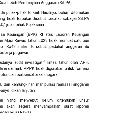
Sisa Lebih Pembiayaan Anggaran (SiLPA).
ada pihak-pihak terkait. Hasilnya, belum ditemukan
g tidak terpakai disebut tercatat sebagai SiLPA
,” jelas pihak Kejaksaan.
ksa Keuangan (BPK) RI atas Laporan Keuangan
en Musi Rawas Tahun 2023 tidak memuat satu pun
a Rp48 miliar tersebut, padahal anggaran itu
belanja pegawai.
danya audit investigatif lintas tahun oleh APH,
ana earmark PPPK tidak digunakan untuk formasi
 ketentuan perbendaharaan negara.
 dan kemungkinan manipulasi realisasi anggaran
enyelidikan lanjutan.
aan yang menyebut belum ditemukan unsur
kan akan segera menyampaikan surat laporan
egeri Musi Rawas.