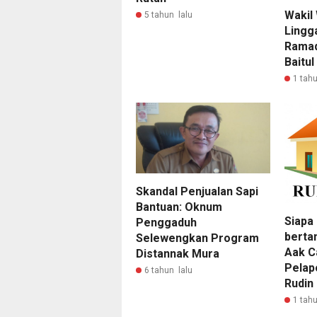
Wakil
5 tahun lalu
Lingg
Ramad
Baitul
1 tahu
Skandal Penjualan Sapi
Bantuan: Oknum
Siapa
Penggaduh
berta
Selewengkan Program
Aak C
Distannak Mura
Pelap
6 tahun lalu
Rudin 
1 tahu