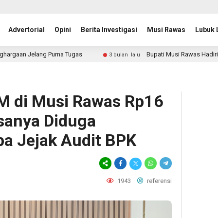
Advertorial
Opini
Berita Investigasi
Musi Rawas
Lubuk 
 Purna Tugas
Bupati Musi Rawas Hadiri Rakor Forkopi
3 bulan lalu
M di Musi Rawas Rp16
isanya Diduga
a Jejak Audit BPK
1943
referensi