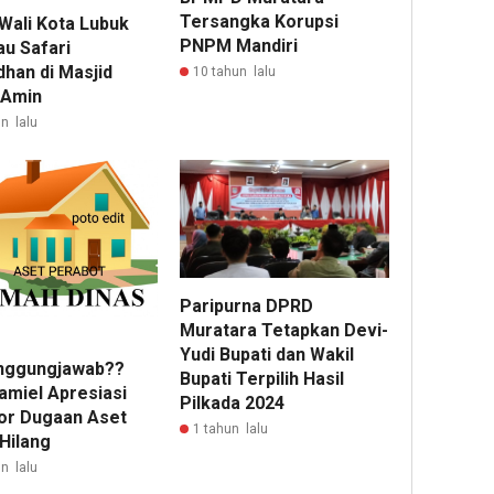
Tersangka Korupsi
 Wali Kota Lubuk
PNPM Mandiri
au Safari
han di Masjid
10 tahun lalu
 Amin
n lalu
Paripurna DPRD
Muratara Tetapkan Devi-
Yudi Bupati dan Wakil
nggungjawab??
Bupati Terpilih Hasil
amiel Apresiasi
Pilkada 2024
or Dugaan Aset
1 tahun lalu
Hilang
n lalu