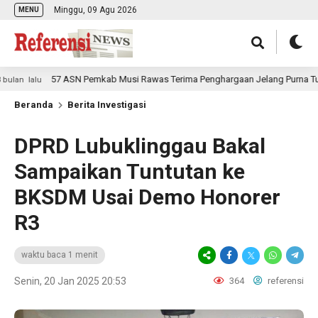
Minggu, 09 Agu 2026
MENU
57 ASN Pemkab Musi Rawas Terima Penghargaan Jelang Purna Tugas
 lalu
Beranda
Berita Investigasi
DPRD Lubuklinggau Bakal
Sampaikan Tuntutan ke
BKSDM Usai Demo Honorer
R3
waktu baca 1 menit
Senin, 20 Jan 2025 20:53
364
referensi