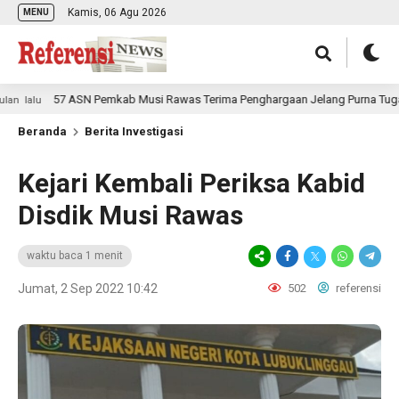
Kamis, 06 Agu 2026
MENU
57 ASN Pemkab Musi Rawas Terima Penghargaan Jelang Purna Tugas
lu
Beranda
Berita Investigasi
Kejari Kembali Periksa Kabid
Disdik Musi Rawas
waktu baca 1 menit
Jumat, 2 Sep 2022 10:42
502
referensi