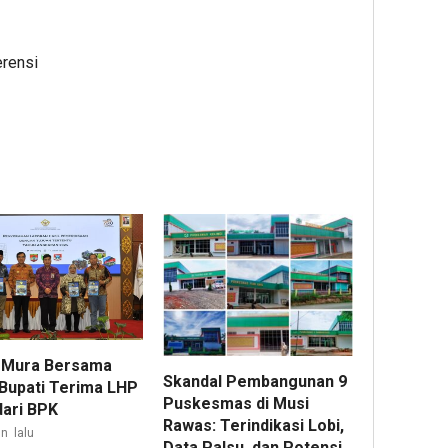
erensi
 Mura Bersama
Skandal Pembangunan 9
 Bupati Terima LHP
Puskesmas di Musi
dari BPK
Rawas: Terindikasi Lobi,
n lalu
Data Palsu, dan Potensi