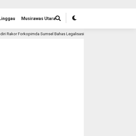
Linggau
Musirawas Utara
orkopimda Sumsel Bahas Legalisasi Sumur Minyak Rakyat
3 bulan lalu