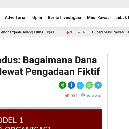
Advertorial
Opini
Berita Investigasi
Musi Rawas
Lubuk 
Jelang Purna Tugas
Bupati Musi Rawas Hadiri Rakor F
3 bulan lalu
dus: Bagaimana Dana
 lewat Pengadaan Fiktif
331
referensi