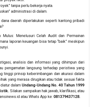
oyek” tanpa perlu bekerja nyata.
skan” administrasi di dalam.
 dana daerah diperlakukan seperti kantong pribadi
a?
an Mulus: Menelusuri Celah Audit dan Permainan
ana laporan keuangan bisa tetap “baik” meskipun
unyi.
stigasi, analisis dan informasi yang dihimpun dari
au pengamatan langsung terhadap peristiwa yang
g tinggi prinsip keberimbangan dan akurasi dalam
ihak yang merasa dirugikan atau tidak sesuai fakta
 diatur dalam
Undang-Undang No. 40 Tahun 1999
stik.
Silakan sampaikan hak jawab, klarifikasi, atau
ensinews.id
atau Whats App ke:
081379437128.