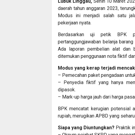
Lubuk Linggau,
Senin 10 Maret 202
daerah tahun anggaran 2023, terungk
Modus ini menjadi salah satu jal
pekerjaan nyata.
Berdasarkan uji petik BPK 
pertanggungjawaban belanja barang 
Ada laporan pembelian alat dan 
ditemukan penggunaan nota fiktif dar
Modus yang kerap terjadi mencak
– Pemecahan paket pengadaan untuk 
– Penyedia fiktif yang hanya me
dipasok.
– Mark-up harga jauh dari harga pas
BPK mencatat kerugian potensial ak
rupiah, merugikan APBD yang seharu
Siapa yang Diuntungkan?
Praktik i
– Oknum pejabat SKPD yang mengatur