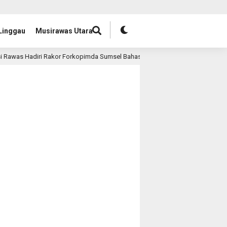
Linggau
Musirawas Utara
diri Rakor Forkopimda Sumsel Bahas Legalisasi Sumur Minyak Rakyat