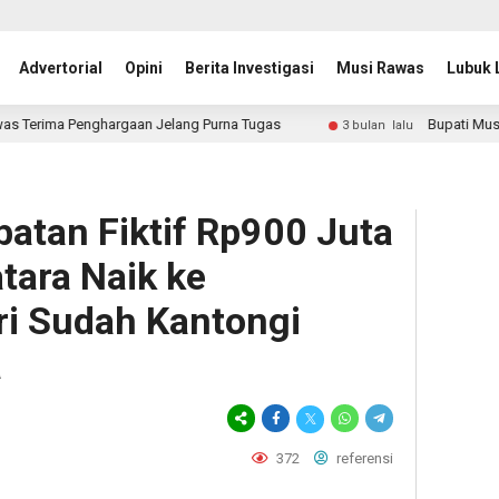
Advertorial
Opini
Berita Investigasi
Musi Rawas
Lubuk 
Penghargaan Jelang Purna Tugas
Bupati Musi Rawas Ha
3 bulan lalu
batan Fiktif Rp900 Juta
ara Naik ke
ri Sudah Kantongi
a
372
referensi