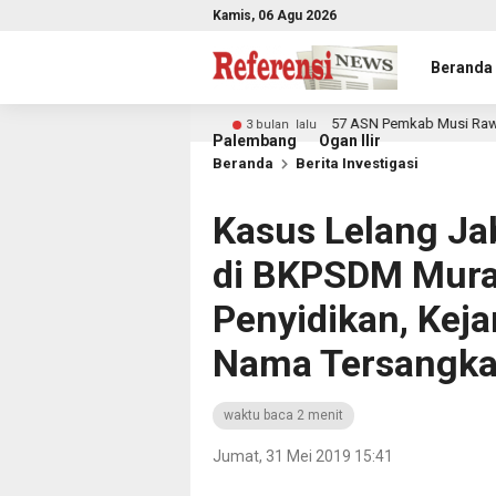
Kamis, 06 Agu 2026
Beranda
Forkopimda Sumsel
57 ASN Pemkab Musi Rawas Terima 
3 bulan lalu
Palembang
Ogan Ilir
Beranda
Berita Investigasi
Kasus Lelang Ja
di BKPSDM Murat
Penyidikan, Keja
Nama Tersangk
waktu baca 2 menit
Jumat, 31 Mei 2019 15:41